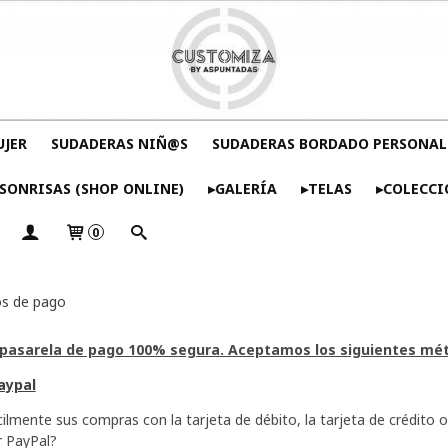
UJER
SUDADERAS NIÑ@S
SUDADERAS BORDADO PERSONAL
SONRISAS (SHOP ONLINE)
▸GALERÍA
▸TELAS
▸COLECCI
0
s de pago
asarela de pago 100% segura. Aceptamos los siguientes méto
aypal
ilmente sus compras con la tarjeta de débito, la tarjeta de crédito o
r PayPal?