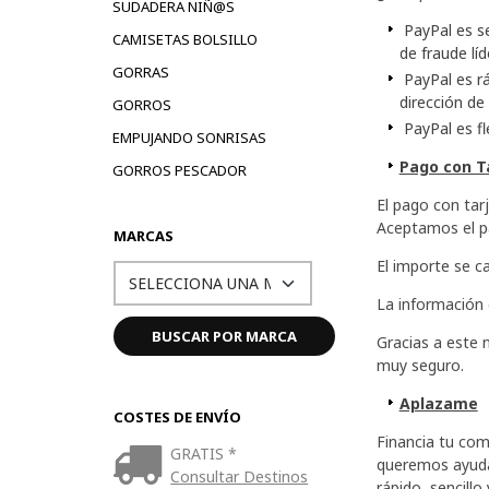
SUDADERA NIÑ@S
PayPal es se
CAMISETAS BOLSILLO
de fraude lí
GORRAS
PayPal es rá
dirección de
GORROS
PayPal es fl
EMPUJANDO SONRISAS
Pago con Ta
GORROS PESCADOR
El pago con tar
Aceptamos el pa
MARCAS
El importe se c
La información d
Gracias a este 
muy seguro.
Aplazame
COSTES DE ENVÍO
Financia tu co
GRATIS *
queremos ayudar
Consultar Destinos
rápido, sencill