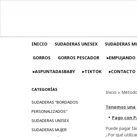
INICIO
SUDADERAS UNISEX
SUDADERAS M
GORROS
GORROS PESCADOR
▸EMPUJANDO 
▸ASPUNTADASBABY
▸TIKTOK
▸CONTACTO
CATEGORÍAS
Inicio
»
Método
SUDADERAS "BORDADOS
Tenemos una p
PERSONALIZADOS"
Pago con P
SUDADERAS UNISEX
Puede pagar fác
SUDADERAS MUJER
¿Por qué utiliza