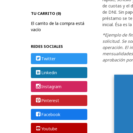
de cuotas y el 
de DNI. Sin pape
TU CARRITO (0)
préstamo se te 
El carrito de la compra está
inicial. Ésa es 
vacío
*Ejemplo de fi
solicitud. Se s
REDES SOCIALES
operación. El im
mensualidades d
Twitter
aprobación por
Linkedin
Instagram
Pinterest
Facebook
Youtube