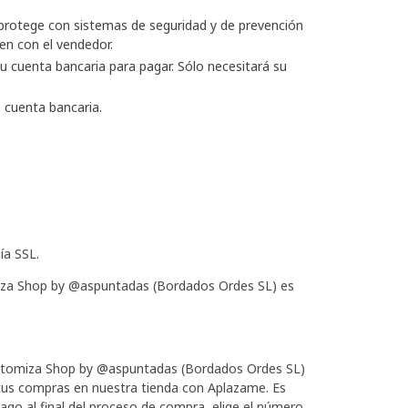
 protege con sistemas de seguridad y de prevención
en con el vendedor.
 su cuenta bancaria para pagar. Sólo necesitará su
o cuenta bancaria.
ía SSL.
omiza Shop by @aspuntadas (Bordados Ordes SL) es
ustomiza Shop by @aspuntadas (Bordados Ordes SL)
 tus compras en nuestra tienda con Aplazame. Es
ago al final del proceso de compra, elige el número