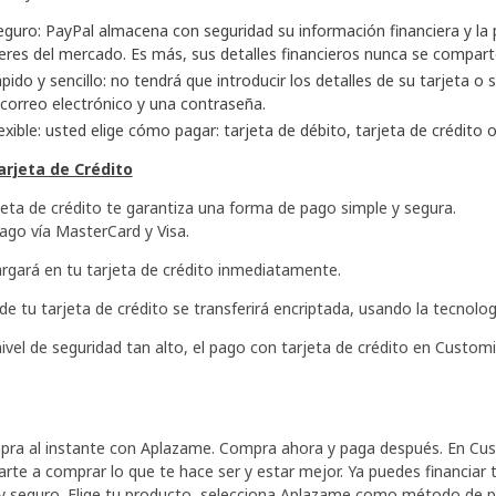
guro: PayPal almacena con seguridad su información financiera y la
deres del mercado. Es más, sus detalles financieros nunca se compart
pido y sencillo: no tendrá que introducir los detalles de su tarjeta o
 correo electrónico y una contraseña.
exible: usted elige cómo pagar: tarjeta de débito, tarjeta de crédito 
rjeta de Crédito
jeta de crédito te garantiza una forma de pago simple y segura.
go vía MasterCard y Visa.
argará en tu tarjeta de crédito inmediatamente.
e tu tarjeta de crédito se transferirá encriptada, usando la tecnolog
nivel de seguridad tan alto, el pago con tarjeta de crédito en Cust
mpra al instante con Aplazame. Compra ahora y paga después. En C
te a comprar lo que te hace ser y estar mejor. Ya puedes financiar
o y seguro. Elige tu producto, selecciona Aplazame como método de p