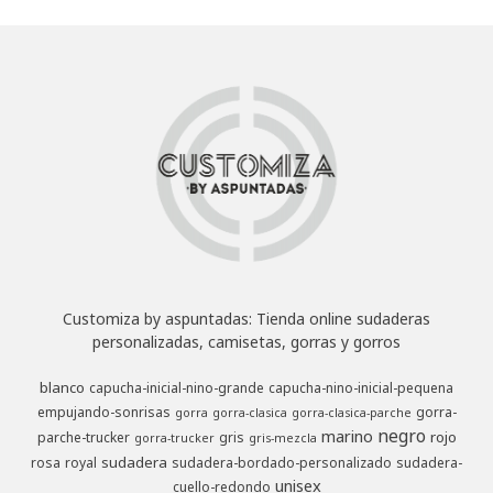
Customiza by aspuntadas: Tienda online sudaderas
personalizadas, camisetas, gorras y gorros
blanco
capucha-inicial-nino-grande
capucha-nino-inicial-pequena
empujando-sonrisas
gorra-
gorra
gorra-clasica
gorra-clasica-parche
negro
marino
rojo
parche-trucker
gris
gorra-trucker
gris-mezcla
sudadera
rosa
royal
sudadera-bordado-personalizado
sudadera-
unisex
cuello-redondo