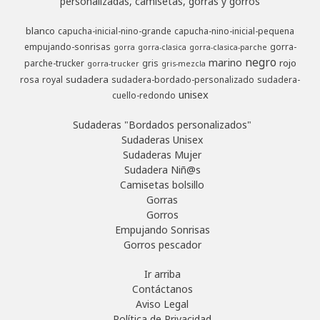
personalizadas, camisetas, gorras y gorros
blanco
capucha-inicial-nino-grande
capucha-nino-inicial-pequena
empujando-sonrisas
gorra-
gorra
gorra-clasica
gorra-clasica-parche
negro
marino
rojo
parche-trucker
gris
gorra-trucker
gris-mezcla
sudadera
rosa
royal
sudadera-bordado-personalizado
sudadera-
unisex
cuello-redondo
Sudaderas "Bordados personalizados"
Sudaderas Unisex
Sudaderas Mujer
Sudadera Niñ@s
Camisetas bolsillo
Gorras
Gorros
Empujando Sonrisas
Gorros pescador
Ir arriba
Contáctanos
Aviso Legal
Política de Privacidad