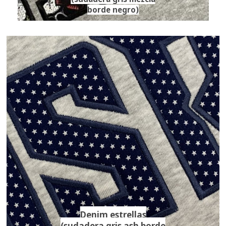
borde negro)
Denim estrellas
(sudadera gris ash borde