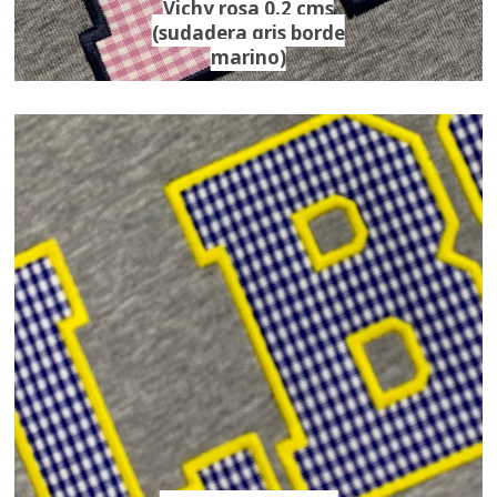
Vichy rosa 0.2 cms
(sudadera gris borde
marino)