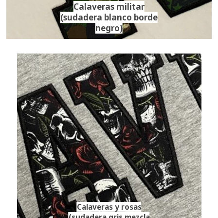
Calaveras militar
(sudadera blanco borde
negro)
Calaveras y rosas
(sudadera gris mezcla