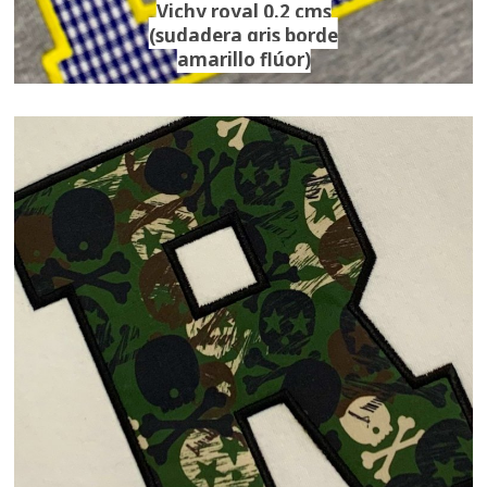
Vichy royal 0.2 cms
(sudadera gris borde
amarillo flúor)