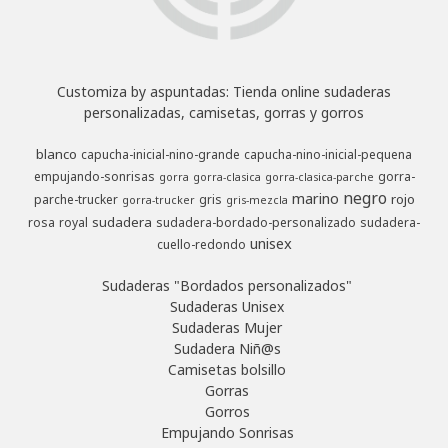
Customiza by aspuntadas: Tienda online sudaderas
personalizadas, camisetas, gorras y gorros
blanco
capucha-inicial-nino-grande
capucha-nino-inicial-pequena
empujando-sonrisas
gorra-
gorra
gorra-clasica
gorra-clasica-parche
negro
marino
rojo
parche-trucker
gris
gorra-trucker
gris-mezcla
sudadera
rosa
royal
sudadera-bordado-personalizado
sudadera-
unisex
cuello-redondo
Sudaderas "Bordados personalizados"
Sudaderas Unisex
Sudaderas Mujer
Sudadera Niñ@s
Camisetas bolsillo
Gorras
Gorros
Empujando Sonrisas