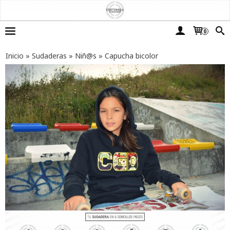
0
Inicio
»
Sudaderas
»
Niñ@s
»
Capucha bicolor