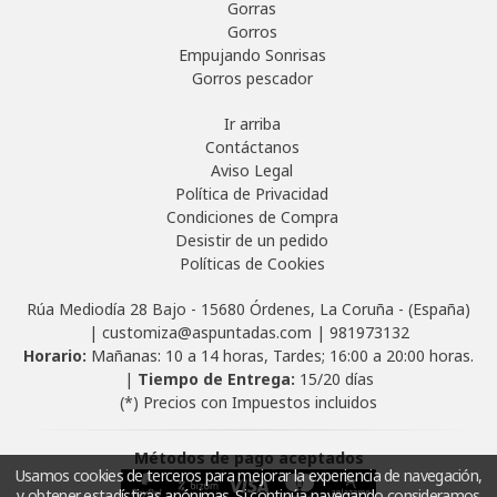
Gorras
Gorros
Empujando Sonrisas
Gorros pescador
Ir arriba
Contáctanos
Aviso Legal
Política de Privacidad
Condiciones de Compra
Desistir de un pedido
Políticas de Cookies
Rúa Mediodía 28 Bajo - 15680 Órdenes, La Coruña - (España)
| customiza@aspuntadas.com |
981973132
Horario:
Mañanas: 10 a 14 horas, Tardes; 16:00 a 20:00 horas.
|
Tiempo de Entrega:
15/20 días
(*) Precios con Impuestos incluidos
Métodos de pago aceptados
Usamos cookies de terceros para mejorar la experiencia de navegación,
y obtener estadísticas anónimas. Si continúa navegando consideramos