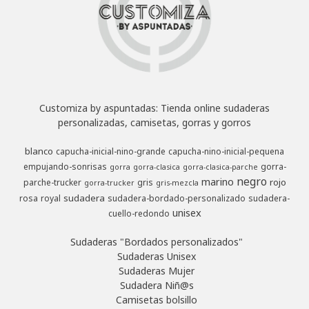
Customiza by aspuntadas: Tienda online sudaderas
personalizadas, camisetas, gorras y gorros
blanco
capucha-inicial-nino-grande
capucha-nino-inicial-pequena
empujando-sonrisas
gorra-
gorra
gorra-clasica
gorra-clasica-parche
negro
marino
rojo
parche-trucker
gris
gorra-trucker
gris-mezcla
sudadera
rosa
royal
sudadera-bordado-personalizado
sudadera-
unisex
cuello-redondo
Sudaderas "Bordados personalizados"
Sudaderas Unisex
Sudaderas Mujer
Sudadera Niñ@s
Camisetas bolsillo