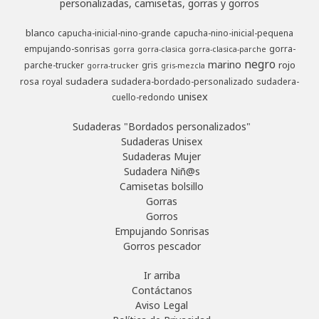
personalizadas, camisetas, gorras y gorros
blanco
capucha-inicial-nino-grande
capucha-nino-inicial-pequena
empujando-sonrisas
gorra-
gorra
gorra-clasica
gorra-clasica-parche
negro
marino
rojo
parche-trucker
gris
gorra-trucker
gris-mezcla
sudadera
rosa
royal
sudadera-bordado-personalizado
sudadera-
unisex
cuello-redondo
Sudaderas "Bordados personalizados"
Sudaderas Unisex
Sudaderas Mujer
Sudadera Niñ@s
Camisetas bolsillo
Gorras
Gorros
Empujando Sonrisas
Gorros pescador
Ir arriba
Contáctanos
Aviso Legal