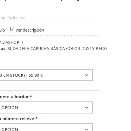
Imp. Incluidos)
vío
Ver descripción
MIZASHOP
•
ras
:
SUDADERA CAPUCHA BÁSICA COLOR DUSTY BEIGE
úmero a bordar
*
 o número relieve
*