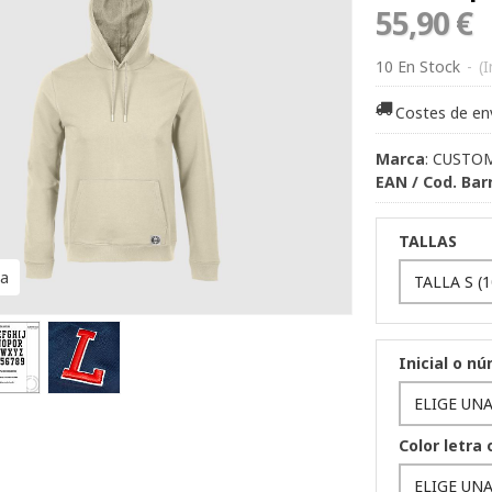
55,90 €
10 En Stock
-
(
Costes de en
Marca
:
CUSTO
EAN / Cod. Bar
TALLAS
ña
Inicial o n
Color letra