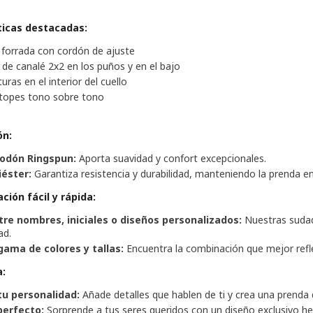
ticas destacadas:
forrada con cordón de ajuste
de canalé 2x2 en los puños y en el bajo
ras en el interior del cuello
 topes tono sobre tono
ón:
odón Ringspun:
Aporta suavidad y confort excepcionales.
iéster:
Garantiza resistencia y durabilidad, manteniendo la prenda 
ción fácil y rápida:
ntre nombres, iniciales o diseños personalizados:
Nuestras sudade
ad.
gama de colores y tallas:
Encuentra la combinación que mejor reflej
a:
tu personalidad:
Añade detalles que hablen de ti y crea una prenda
perfecto:
Sorprende a tus seres queridos con un diseño exclusivo he