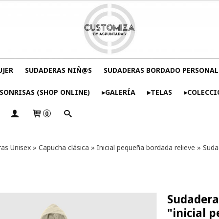
UJER
SUDADERAS NIÑ@S
SUDADERAS BORDADO PERSONAL
SONRISAS (SHOP ONLINE)
▸GALERÍA
▸TELAS
▸COLECCI
0
as Unisex
»
Capucha clásica
»
Inicial pequeña bordada relieve
»
Sudad
Sudadera
"inicial 