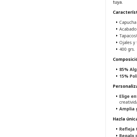
tuya.
Caracterís
Capucha 
Acabado 
Tapacostu
Ojales y
400 grs.
Composici
85% Alg
15% Pol
Personaliza
Elige e
creativid
Amplia 
Hazla únic
Refleja 
Regalo 