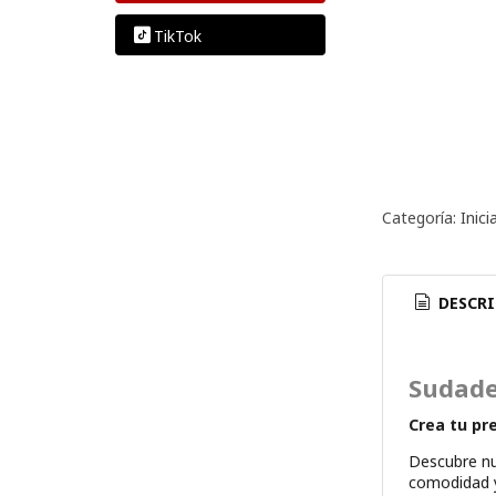
TikTok
Categoría:
Inic
DESCRI
Sudade
Crea tu pr
Descubre n
comodidad y