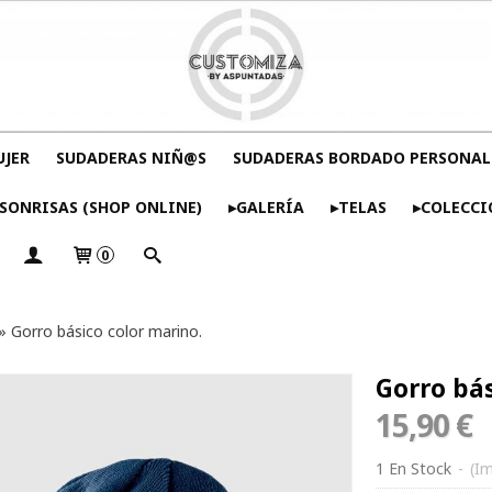
UJER
SUDADERAS NIÑ@S
SUDADERAS BORDADO PERSONAL
SONRISAS (SHOP ONLINE)
▸GALERÍA
▸TELAS
▸COLECCI
0
»
Gorro básico color marino.
Gorro bás
15,90 €
1 En Stock
-
(Im