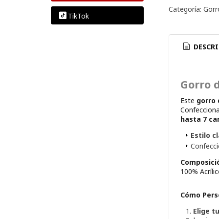
Categoría:
Gorr
TikTok
DESCRI
Gorro 
Este
gorro 
Confeccion
hasta 7 ca
Estilo c
Confecc
Composici
100% Acríli
Cómo Perso
Elige t