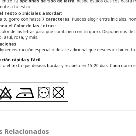
a entre
12 opciones de tipo de letra
, desde estilos clásicos hasta
nte a tu estilo.
el Texto o Iniciales a Bordar:
za tu gorro con hasta
7 caracteres
. Puedes elegir entre iniciales, 
ona el Color de las Letras:
 color de las letras para que combinen con tu gorro. Disponemos de
o, azul, rosa, y más.
aciones:
quier instrucción especial o detalle adicional que desees incluir en 
ción rápida y fácil:
cial o el texto que deseas bordar y recíbelo en 15-20 días. Cada gorro
s Relacionados