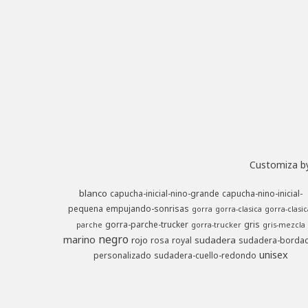
Customiza by
blanco
capucha-inicial-nino-grande
capucha-nino-inicial-
pequena
empujando-sonrisas
gorra
gorra-clasica
gorra-clasic
gorra-parche-trucker
gris
parche
gorra-trucker
gris-mezcla
negro
marino
rojo
sudadera
rosa
royal
sudadera-borda
unisex
personalizado
sudadera-cuello-redondo