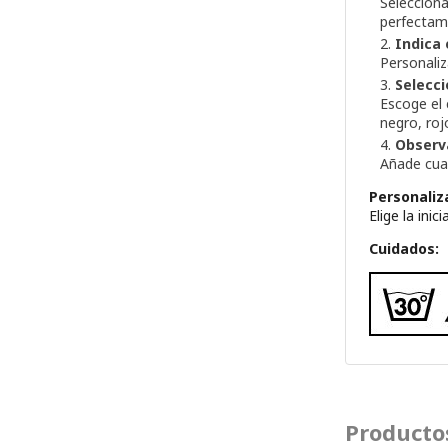
Seleccion
perfectame
Indica 
Personali
Selecci
Escoge el
negro, roj
Observ
Añade cual
Personaliza
Elige la ini
Cuidados:
Producto