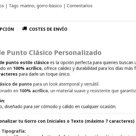
os
|
Tags:
marino
gorro-basico
|
Comentarios
PCIÓN
COSTES DE ENVÍO
de Punto Clásico Personalizado
de punto estilo clásico
es la opción perfecta para quienes buscan 
ado en
100% acrílico
, ofrece calidez y durabilidad para los días más 
racteres
para darle un toque único.
lásico de punto
para un look atemporal y versátil.
ionado en
100% acrílico
, un material suave y resistente que garantiz
ón:
co, diseñado para ser cómodo y cálido en cualquier ocasión.
nalizar tu Gorro con Iniciales o Texto (máximo 7 caracteres) 
u Tipografía: