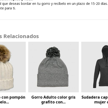
cial que deseas bordar en tu gorro y recíbelo en un plazo de 15-20 día
e para ti.
s Relacionados
capucha clásica
Sudadera cuello redondo
Sudadera c
@ color...
clásica...
un