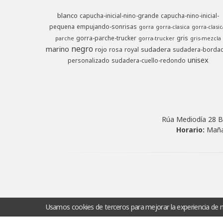
blanco
capucha-inicial-nino-grande
capucha-nino-inicial-
pequena
empujando-sonrisas
gorra
gorra-clasica
gorra-clasic
gorra-parche-trucker
gris
parche
gorra-trucker
gris-mezcla
negro
marino
rojo
sudadera
rosa
royal
sudadera-borda
unisex
personalizado
sudadera-cuello-redondo
Rúa Mediodía 28 B
Horario:
Maña
Usamos cookies de terceros para mejorar la experiencia de 