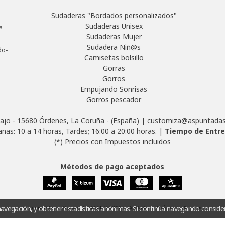
Sudaderas "Bordados personalizados"
Sudaderas Unisex
a-
Sudaderas Mujer
Sudadera Niñ@s
do-
Camisetas bolsillo
Gorras
Gorros
Empujando Sonrisas
Gorros pescador
ajo - 15680 Órdenes, La Coruña - (España) | customiza@aspuntad
nas: 10 a 14 horas, Tardes; 16:00 a 20:00 horas. |
Tiempo de Entr
(*) Precios con Impuestos incluidos
Métodos de pago aceptados
navegación, y obtener estadísticas anónimas. Si continúa navegando conside
customizaShop
- Copyright © 2026 [31244] - Con la tecnología de Palbin.com