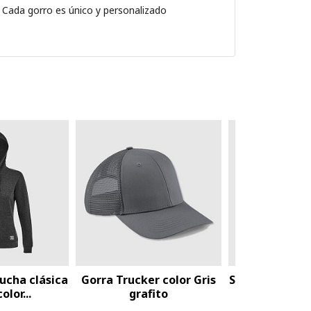
s. Cada gorro es único y personalizado
apucha clásica
Sudadera capucha bicolor
Sudadera ca
isex...
unisex...
uni