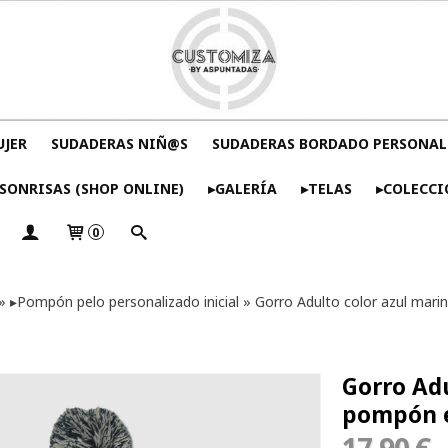
UJER
SUDADERAS NIÑ@S
SUDADERAS BORDADO PERSONAL
SONRISAS (SHOP ONLINE)
▸GALERÍA
▸TELAS
▸COLECCI
0
»
▸Pompón pelo personalizado inicial
»
Gorro Adulto color azul marin
Gorro Adu
pompón en
17,90 €