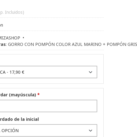
p. Incluidos)
ón
MIZASHOP
•
ras
:
GORRO CON POMPÓN COLOR AZUL MARINO + POMPÓN GRI
ordar (mayúscula)
*
rdado de la inicial