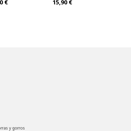
,90 €
52,90 €
47
rras y gorros