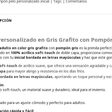
pón pelo personalizado inicial
|
Tags:
|
Comentarios
PCIÓN
Personalizado en Gris Grafito con Pompó
adulto en color gris grafito
con
pompón gris
es la prenda perfect
ado en
100% acrílico soft-touch
de doble capa, proporciona comodid
lo con tu
inicial bordada en letras mayúsculas
y haz que este gor
soft-touch
de acrílico suave, que ofrece una sensación agradable y cá
apa
para mayor abrigo y resistencia en los días fríos.
 bordada en letras mayúsculas
, aportando un toque personal y excl
ón:
o soft-touch, un material suave y duradero, ideal para el invierno.
ñado para un ajuste cómodo y perfecto para adultos.
ción rápida y fácil: