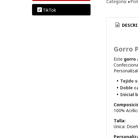
Categoría:
▸Pom
TikTok
DESCRI
Gorro 
Este
gorro 
Confeccion
Personalíza
Tejido 
Doble c
Inicial
Composici
100% Acrílic
Talla:
Única: Dise
Personaliza