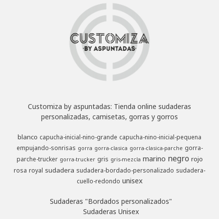
Customiza by aspuntadas: Tienda online sudaderas
personalizadas, camisetas, gorras y gorros
blanco
capucha-inicial-nino-grande
capucha-nino-inicial-pequena
empujando-sonrisas
gorra-
gorra
gorra-clasica
gorra-clasica-parche
negro
marino
rojo
parche-trucker
gris
gorra-trucker
gris-mezcla
sudadera
rosa
royal
sudadera-bordado-personalizado
sudadera-
unisex
cuello-redondo
Sudaderas "Bordados personalizados"
Sudaderas Unisex