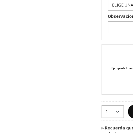
Observacio
▹ Recuerda que cada producto es distinto, único y hecho