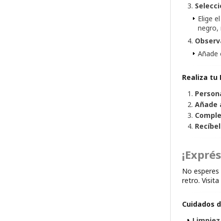
Selecci
Elige 
negro, 
Observ
Añade c
Realiza tu
Persona
Añade a
Comple
Recíbel
¡Expré
No esperes 
retro. Visi
Cuidados d
Limpiez