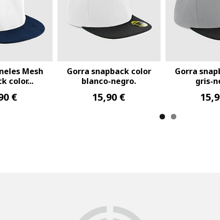
ra snapback color
Gorra snapback color
Gorr
marino.
negro-gris.
15,90 €
15,90 €