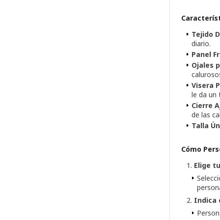
Caracterís
Tejido 
diario.
Panel Fr
Ojales 
caluroso
Visera 
le da un 
Cierre A
de las c
Talla Ún
Cómo Perso
Elige t
Selecci
persona
Indica 
Persona