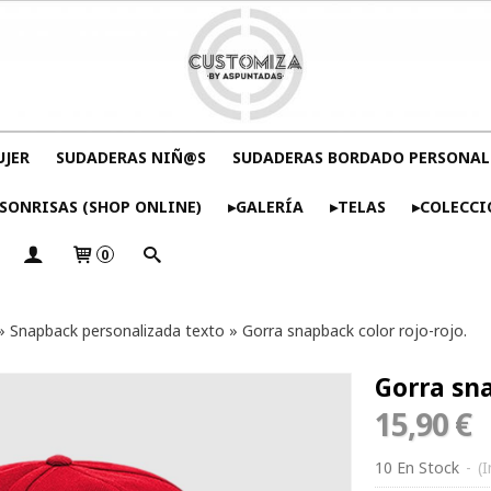
UJER
SUDADERAS NIÑ@S
SUDADERAS BORDADO PERSONAL
SONRISAS (SHOP ONLINE)
▸GALERÍA
▸TELAS
▸COLECCI
0
»
Snapback personalizada texto
»
Gorra snapback color rojo-rojo.
Gorra sna
15,90 €
10 En Stock
-
(