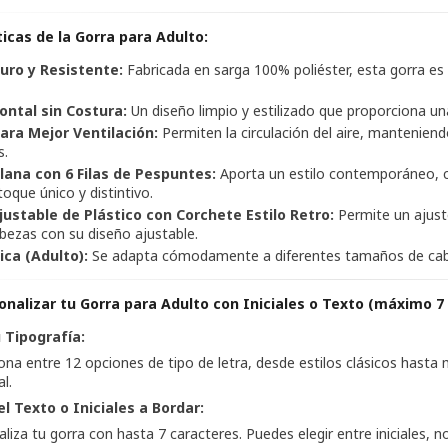
ticas de la Gorra para Adulto:
Duro y Resistente:
Fabricada en sarga 100% poliéster, esta gorra es
ontal sin Costura:
Un diseño limpio y estilizado que proporciona un
para Mejor Ventilación:
Permiten la circulación del aire, manteniend
s.
Plana con 6 Filas de Pespuntes:
Aporta un estilo contemporáneo, co
toque único y distintivo.
justable de Plástico con Corchete Estilo Retro:
Permite un ajust
abezas con su diseño ajustable.
ica (Adulto):
Se adapta cómodamente a diferentes tamaños de cabe
nalizar tu Gorra para Adulto con Iniciales o Texto (máximo 7 
u Tipografía:
ona entre 12 opciones de tipo de letra, desde estilos clásicos hasta
l.
el Texto o Iniciales a Bordar:
liza tu gorra con hasta 7 caracteres. Puedes elegir entre iniciales,