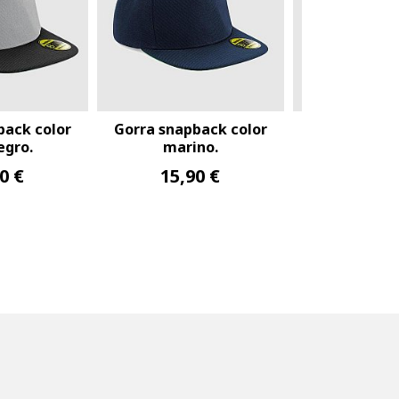
a snapback color
Gorra snapback color
negro.
rojo-negro.
15,90 €
15,90 €