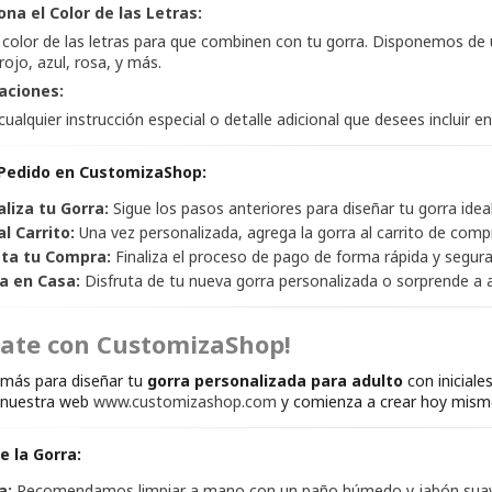
ona el Color de las Letras:
el color de las letras para que combinen con tu gorra. Disponemos d
rojo, azul, rosa, y más.
aciones:
ualquier instrucción especial o detalle adicional que desees incluir 
 Pedido en CustomizaShop:
liza tu Gorra:
Sigue los pasos anteriores para diseñar tu gorra ideal
l Carrito:
Una vez personalizada, agrega la gorra al carrito de comp
ta tu Compra:
Finaliza el proceso de pago de forma rápida y segura
a en Casa:
Disfruta de tu nueva gorra personalizada o sorprende a a
sate con CustomizaShop!
más para diseñar tu
gorra personalizada para adulto
con iniciale
ta nuestra web
www.customizashop.com
y comienza a crear hoy mism
e la Gorra:
a:
Recomendamos limpiar a mano con un paño húmedo y jabón sua