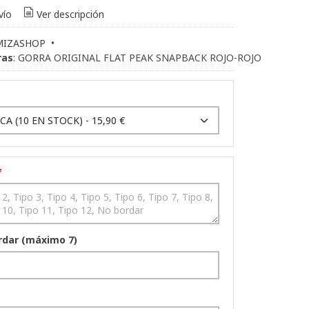
vío
Ver descripción
MIZASHOP
•
ras
:
GORRA ORIGINAL FLAT PEAK SNAPBACK ROJO-ROJO
*
rdar (máximo 7)