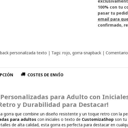
exclusivamente para ti, queremos que quedes satisf
100% con tu compra en Customizasho
pasar tu pedid
email para que
confirmado, re
back personalizada texto
|
Tags:
rojo
gorra-snapback
|
Comentario
PCIÓN
COSTES DE ENVÍO
 Personalizadas para Adulto con Iniciale
 Retro y Durabilidad para Destacar!
na gorra que combine un diseño resistente y un toque retro con la per
adas para adultos
con iniciales o texto de
CustomizaShop
son tu 
talles de alta calidad, esta gorra es perfecta para destacar en cualqu