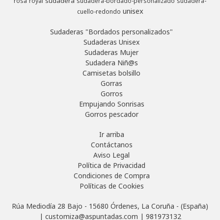
sudadera
rosa
royal
sudadera-bordado-personalizado
sudadera-
unisex
cuello-redondo
Sudaderas "Bordados personalizados"
Sudaderas Unisex
Sudaderas Mujer
Sudadera Niñ@s
Camisetas bolsillo
Gorras
Gorros
Empujando Sonrisas
Gorros pescador
Ir arriba
Contáctanos
Aviso Legal
Política de Privacidad
Condiciones de Compra
Políticas de Cookies
Rúa Mediodía 28 Bajo - 15680 Órdenes, La Coruña - (España)
| customiza@aspuntadas.com |
981973132