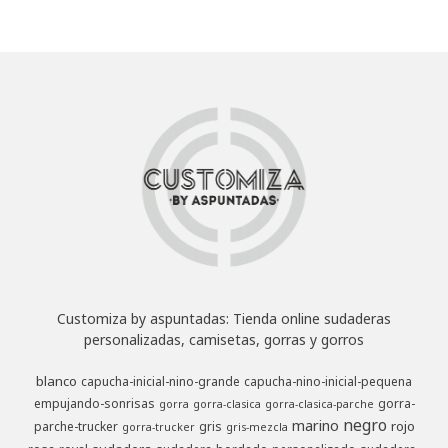
Customiza by aspuntadas: Tienda online sudaderas
personalizadas, camisetas, gorras y gorros
blanco
capucha-inicial-nino-grande
capucha-nino-inicial-pequena
empujando-sonrisas
gorra-
gorra
gorra-clasica
gorra-clasica-parche
negro
marino
rojo
parche-trucker
gris
gorra-trucker
gris-mezcla