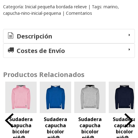
Categoría:
Inicial pequeña bordada relieve
|
Tags:
marino
capucha-nino-inicial-pequena
|
Comentarios
Descripción
Costes de Envío
Productos Relacionados
era
Sudadera
Sudadera
Sudadera
Sudad
ha
capucha
capucha
capucha
capuc
or
bicolor
bicolor
bicolor
clási
..
niñ@...
niñ@...
niñ@...
"inicial