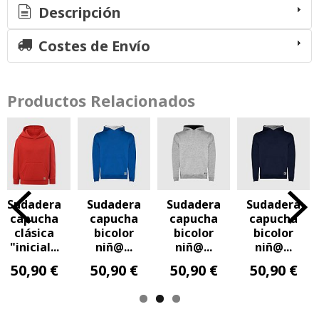
Descripción
Costes de Envío
Productos Relacionados
a
Sudadera
Sudadera
Sudadera
Sudader
a
capucha
capucha
capucha
capuch
bicolor
bicolor
bicolor
bicolor
.
niñ@...
niñ@...
niñ@...
niñ@...
€
50,90 €
50,90 €
50,90 €
50,90 