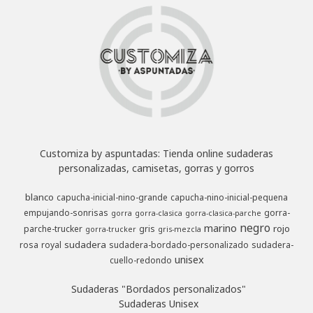
Customiza by aspuntadas: Tienda online sudaderas
personalizadas, camisetas, gorras y gorros
blanco
capucha-inicial-nino-grande
capucha-nino-inicial-pequena
empujando-sonrisas
gorra-
gorra
gorra-clasica
gorra-clasica-parche
negro
marino
rojo
parche-trucker
gris
gorra-trucker
gris-mezcla
sudadera
rosa
royal
sudadera-bordado-personalizado
sudadera-
unisex
cuello-redondo
Sudaderas "Bordados personalizados"
Sudaderas Unisex