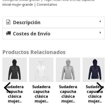
inicial-mujer-grande
|
Comentarios
Descripción
Costes de Envío
Productos Relacionados
adera
Sudadera
Sudadera
Sudadera
Sud
ucha
capucha
capucha
capucha
cap
ásica
clásica
clásica
clásica
cl
er...
mujer...
mujer...
mujer...
muj