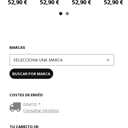
90 €
52,90 €
52,90 €
52,90 €
52,
MARCAS
COSTES DE ENVÍO
GRATIS *
Consultar Destinos
TU CARRITO (0)