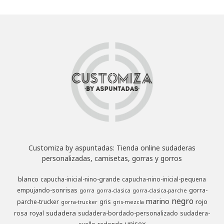
Customiza by aspuntadas: Tienda online sudaderas
personalizadas, camisetas, gorras y gorros
blanco
capucha-inicial-nino-grande
capucha-nino-inicial-pequena
empujando-sonrisas
gorra-
gorra
gorra-clasica
gorra-clasica-parche
negro
marino
rojo
parche-trucker
gris
gorra-trucker
gris-mezcla
sudadera
rosa
royal
sudadera-bordado-personalizado
sudadera-
unisex