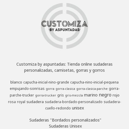
Customiza by aspuntadas: Tienda online sudaderas
personalizadas, camisetas, gorras y gorros
blanco
capucha-inicial-nino-grande
capucha-nino-inicial-pequena
empujando-sonrisas
gorra-
gorra
gorra-clasica
gorra-clasica-parche
negro
marino
rojo
parche-trucker
gris
gorra-trucker
gris-mezcla
sudadera
rosa
royal
sudadera-bordado-personalizado
sudadera-
unisex
cuello-redondo
Sudaderas "Bordados personalizados"
Sudaderas Unisex