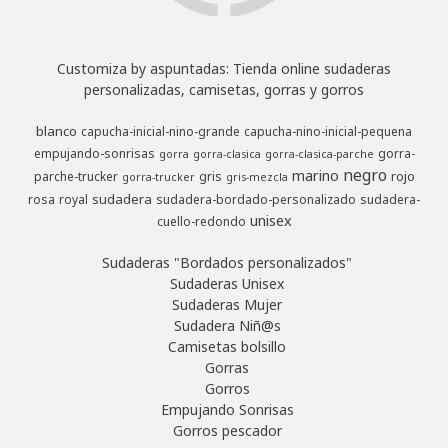
Customiza by aspuntadas: Tienda online sudaderas
personalizadas, camisetas, gorras y gorros
blanco
capucha-inicial-nino-grande
capucha-nino-inicial-pequena
empujando-sonrisas
gorra-
gorra
gorra-clasica
gorra-clasica-parche
negro
marino
rojo
parche-trucker
gris
gorra-trucker
gris-mezcla
sudadera
rosa
royal
sudadera-bordado-personalizado
sudadera-
unisex
cuello-redondo
Sudaderas "Bordados personalizados"
Sudaderas Unisex
Sudaderas Mujer
Sudadera Niñ@s
Camisetas bolsillo
Gorras
Gorros
Empujando Sonrisas
Gorros pescador