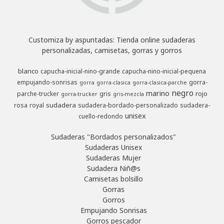
Customiza by aspuntadas: Tienda online sudaderas
personalizadas, camisetas, gorras y gorros
blanco
capucha-inicial-nino-grande
capucha-nino-inicial-pequena
empujando-sonrisas
gorra-
gorra
gorra-clasica
gorra-clasica-parche
negro
marino
rojo
parche-trucker
gris
gorra-trucker
gris-mezcla
sudadera
rosa
royal
sudadera-bordado-personalizado
sudadera-
unisex
cuello-redondo
Sudaderas "Bordados personalizados"
Sudaderas Unisex
Sudaderas Mujer
Sudadera Niñ@s
Camisetas bolsillo
Gorras
Gorros
Empujando Sonrisas
Gorros pescador