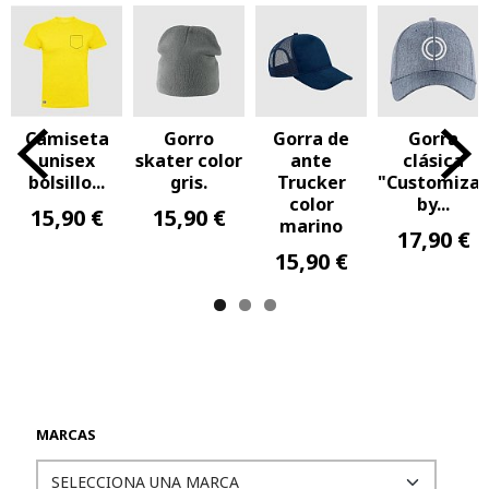
Camiseta
Gorro
Gorra de
Gorra
unisex
skater color
ante
clásica
bolsillo...
gris.
Trucker
"CustomizaSh
color
by...
15,90 €
15,90 €
marino
17,90 €
15,90 €
MARCAS