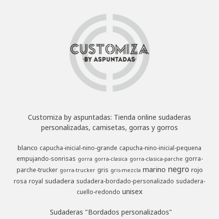
Customiza by aspuntadas: Tienda online sudaderas
personalizadas, camisetas, gorras y gorros
blanco
capucha-inicial-nino-grande
capucha-nino-inicial-pequena
empujando-sonrisas
gorra-
gorra
gorra-clasica
gorra-clasica-parche
negro
marino
rojo
parche-trucker
gris
gorra-trucker
gris-mezcla
sudadera
rosa
royal
sudadera-bordado-personalizado
sudadera-
unisex
cuello-redondo
Sudaderas "Bordados personalizados"