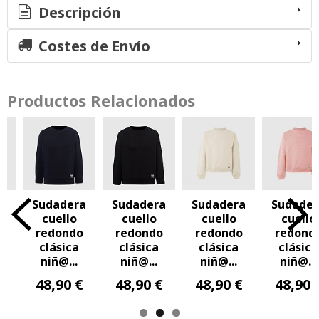
Descripción
Costes de Envío
Productos Relacionados
a
Sudadera
Sudadera
Sudadera
Sudader
cuello
cuello
cuello
cuello
o
redondo
redondo
redondo
redond
clásica
clásica
clásica
clásica
niñ@...
niñ@...
niñ@...
niñ@...
€
48,90 €
48,90 €
48,90 €
48,90 