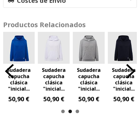
Costes de Envío
Productos Relacionados
dadera
Sudadera
Sudadera
Sudadera
Su
pucha
capucha
capucha
capucha
ca
lásica
clásica
clásica
clásica
b
icial...
"inicial...
"inicial...
"inicial...
n
,90 €
50,90 €
50,90 €
50,90 €
50