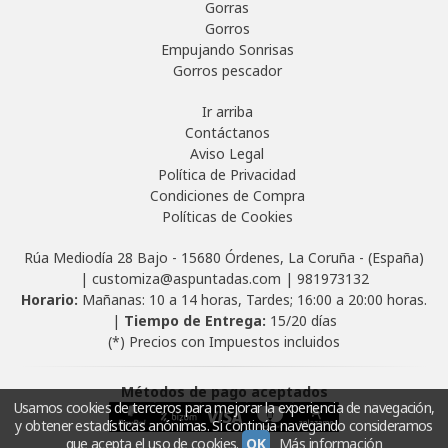
Gorras
Gorros
Empujando Sonrisas
Gorros pescador
Ir arriba
Contáctanos
Aviso Legal
Política de Privacidad
Condiciones de Compra
Políticas de Cookies
Rúa Mediodía 28 Bajo - 15680 Órdenes, La Coruña - (España)
| customiza@aspuntadas.com |
981973132
Horario:
Mañanas: 10 a 14 horas, Tardes; 16:00 a 20:00 horas.
|
Tiempo de Entrega:
15/20 días
(*) Precios con Impuestos incluidos
Métodos de pago aceptados
Usamos cookies de terceros para mejorar la experiencia de navegación,
y obtener estadísticas anónimas. Si continúa navegando consideramos
que acepta el uso de cookies.
OK
Más información