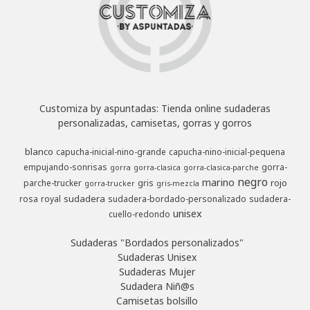
Customiza by aspuntadas: Tienda online sudaderas
personalizadas, camisetas, gorras y gorros
blanco
capucha-inicial-nino-grande
capucha-nino-inicial-pequena
empujando-sonrisas
gorra-
gorra
gorra-clasica
gorra-clasica-parche
negro
marino
rojo
parche-trucker
gris
gorra-trucker
gris-mezcla
sudadera
rosa
royal
sudadera-bordado-personalizado
sudadera-
unisex
cuello-redondo
Sudaderas "Bordados personalizados"
Sudaderas Unisex
Sudaderas Mujer
Sudadera Niñ@s
Camisetas bolsillo