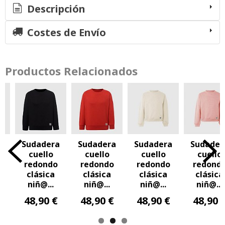
Descripción
Costes de Envío
Productos Relacionados
a
Sudadera
Sudadera
Sudadera
Sudader
cuello
cuello
cuello
cuello
o
redondo
redondo
redondo
redond
clásica
clásica
clásica
clásica
niñ@...
niñ@...
niñ@...
niñ@...
€
48,90 €
48,90 €
48,90 €
48,90 