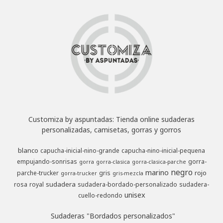
Customiza by aspuntadas: Tienda online sudaderas
personalizadas, camisetas, gorras y gorros
blanco
capucha-inicial-nino-grande
capucha-nino-inicial-pequena
empujando-sonrisas
gorra-
gorra
gorra-clasica
gorra-clasica-parche
negro
marino
rojo
parche-trucker
gris
gorra-trucker
gris-mezcla
sudadera
rosa
royal
sudadera-bordado-personalizado
sudadera-
unisex
cuello-redondo
Sudaderas "Bordados personalizados"