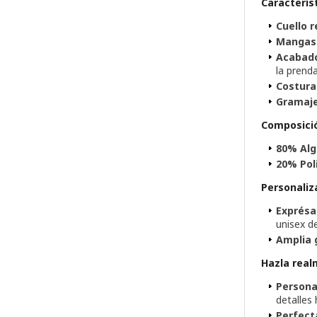
Caracterís
Cuello 
Mangas
Acabado
la prend
Costura
Gramaje
Composici
80% Alg
20% Pol
Personaliza
Exprésa
unisex de
Amplia 
Hazla real
Persona
detalles
Perfect