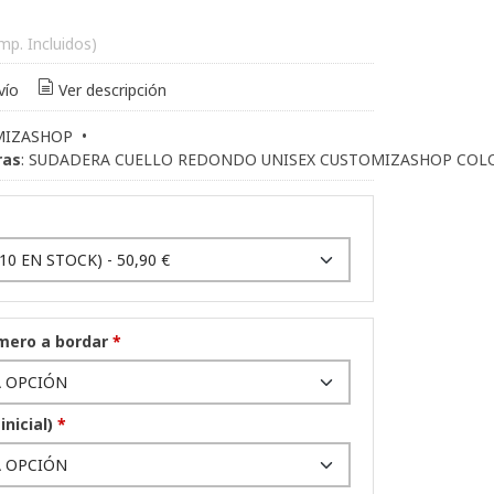
Imp. Incluidos)
vío
Ver descripción
MIZASHOP
•
ras
:
SUDADERA CUELLO REDONDO UNISEX CUSTOMIZASHOP COLO
úmero a bordar
*
inicial)
*