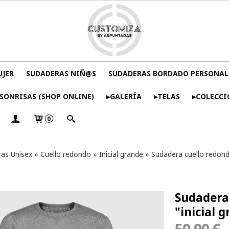
UJER
SUDADERAS NIÑ@S
SUDADERAS BORDADO PERSONAL
SONRISAS (SHOP ONLINE)
▸GALERÍA
▸TELAS
▸COLECCI
0
as Unisex
»
Cuello redondo
»
Inicial grande
»
Sudadera cuello redondo
Sudadera 
"inicial 
50,90 €