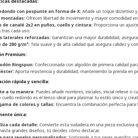
ticas destacadas:
redondo con pespunte en forma de X:
Añade un toque distintivo y
 montadas:
Ofrecen libertad de movimiento y mayor comodidad en e
 de canalé 2x2 en puños, cuello y cintura:
Proporciona un ajust
a tras cada uso.
s laterales reforzadas:
Garantizan una mayor durabilidad, aseguran
 de 280 g/m²:
Tela suave y de alta calidad que asegura calidez y co
ón Premium:
odón Ringspun:
Confeccionada con algodón de primera calidad para
iéster:
Aporta resistencia y durabilidad, manteniendo la prenda en 
ción rápida y sencilla:
te a tu manera:
Puedes añadir nombres, iniciales, inicial relieve o c
 cuello redondo es el lienzo ideal para plasmar tu estilo único y creat
gama de colores y tallas:
Encuentra la combinación perfecta para ti
mente única:
liza cada detalle:
Convierte esta sudadera en una pieza exclusiva 
 hasta grandes diseños, tú decides cómo destacar.
a para regalos personalizados:
Sorprende a tus seres queridos co