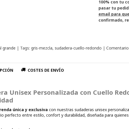
100% con tu c
pasar tu pedid
email para que
confirmado, re
al grande
|
Tags:
gris-mezcla
sudadera-cuello-redondo
|
Comentario
PCIÓN
COSTES DE ENVÍO
ra Unisex Personalizada con Cuello Redon
idad
renda única y exclusiva
con nuestras sudaderas unisex personaliza
brio perfecto entre estilo, confort y durabilidad, diseñada para quie