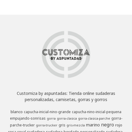
Customiza by aspuntadas: Tienda online sudaderas
personalizadas, camisetas, gorras y gorros
blanco
capucha-inicial-nino-grande
capucha-nino-inicial-pequena
empujando-sonrisas
gorra-
gorra
gorra-clasica
gorra-clasica-parche
negro
marino
rojo
parche-trucker
gris
gorra-trucker
gris-mezcla
sudadera
rosa
royal
sudadera-bordado-personalizado
sudadera-