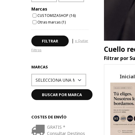
Marcas
CUSTOMIZASHOP (16)
Otras marcas (1)
|
x Quitar
Cuello r
Filtros
Filtrar por S
MARCAS
Inicia
COSTES DE ENVÍO
GRATIS *
Consultar Destinos