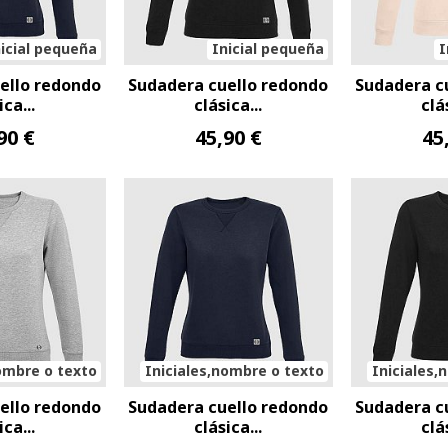
icial pequeña
Inicial pequeña
I
ello redondo
Sudadera cuello redondo
Sudadera c
ica...
clásica...
clá
90 €
45,90 €
45
ombre o texto
Iniciales,nombre o texto
Iniciales,
ello redondo
Sudadera cuello redondo
Sudadera c
ica...
clásica...
clá