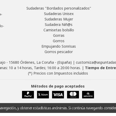
Sudaderas "Bordados personalizados"
Sudaderas Unisex
a-
Sudaderas Mujer
Sudadera Niñ@s
do-
Camisetas bolsillo
Gorras
Gorros
Empujando Sonrisas
Gorros pescador
ajo - 15680 Órdenes, La Coruña - (España) | customiza@aspuntad
nas: 10 a 14 horas, Tardes; 16:00 a 20:00 horas. |
Tiempo de Entr
(*) Precios con Impuestos incluidos
Métodos de pago aceptados
navegación, y obtener estadísticas anónimas. Si continúa navegando conside
customizaShop
- Copyright © 2026 [31244] - Con la tecnología de Palbin.com