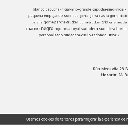
blanco
capucha-inicial-nino-grande
capucha-nino-inicial-
pequena
empujando-sonrisas
gorra
gorra-clasica
gorra-clasic
gorra-parche-trucker
gris
parche
gorra-trucker
gris-mezcla
negro
marino
rojo
sudadera
rosa
royal
sudadera-borda
unisex
personalizado
sudadera-cuello-redondo
Rúa Mediodía 28 B
Horario:
Maña
Usamos cookies de terceros para mejorar la experiencia de 