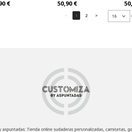
90 €
50,90 €
50
<
1
2
>
 aspuntadas: Tienda online sudaderas personalizadas, camisetas, go