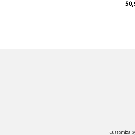
50,
Customiza by