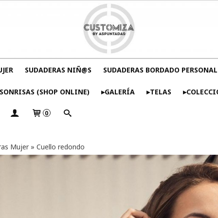
UJER
SUDADERAS NIÑ@S
SUDADERAS BORDADO PERSONAL
SONRISAS (SHOP ONLINE)
▸GALERÍA
▸TELAS
▸COLECCI
0
as Mujer
»
Cuello redondo