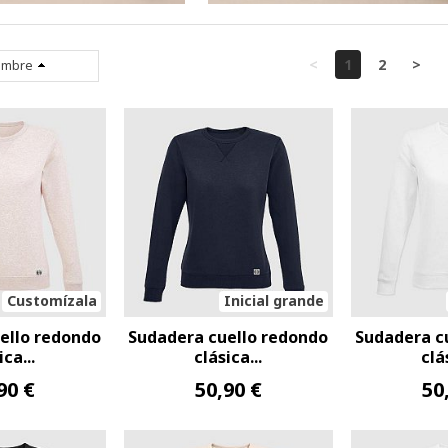
<
1
2
>
mbre
Customízala
Inicial grande
ello redondo
Sudadera cuello redondo
Sudadera c
ica...
clásica...
clá
90 €
50,90 €
50