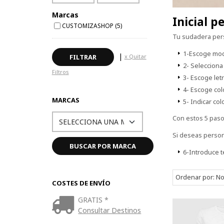
Marcas
Inicial 
CUSTOMIZASHOP (5)
Tu sudadera pers
1-Escoge mod
|
x Quitar
2- Selecciona 
Filtros
3- Escoge let
4- Escoge col
MARCAS
5- Indicar col
Con estos 5 paso
Si deseas person
6-Introduce t
Ordenar por:
No
COSTES DE ENVÍO
GRATIS *
Consultar Destinos