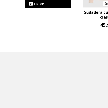
In
TikTok
Sudadera cu
clás
45,