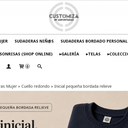
UJER
SUDADERAS NIÑ@S
SUDADERAS BORDADO PERSONAL
SONRISAS (SHOP ONLINE)
▸GALERÍA
▸TELAS
▸COLECCI
0
as Mujer
»
Cuello redondo
»
Inicial pequeña bordada relieve