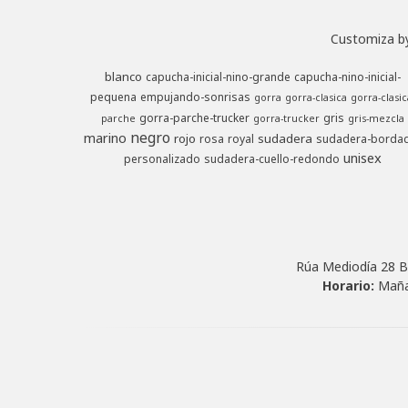
Customiza by
blanco
capucha-inicial-nino-grande
capucha-nino-inicial-
pequena
empujando-sonrisas
gorra
gorra-clasica
gorra-clasic
gorra-parche-trucker
gris
parche
gorra-trucker
gris-mezcla
negro
marino
rojo
sudadera
rosa
royal
sudadera-borda
unisex
personalizado
sudadera-cuello-redondo
Rúa Mediodía 28 B
Horario:
Maña