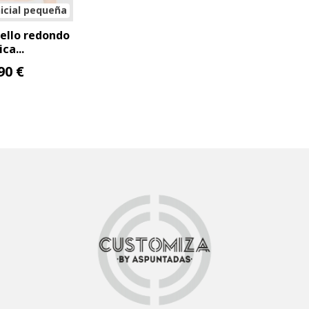
icial pequeña
ello redondo
ica...
90 €