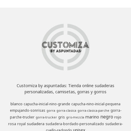
Customiza by aspuntadas: Tienda online sudaderas
personalizadas, camisetas, gorras y gorros
blanco
capucha-inicial-nino-grande
capucha-nino-inicial-pequena
empujando-sonrisas
gorra-
gorra
gorra-clasica
gorra-clasica-parche
negro
marino
rojo
parche-trucker
gris
gorra-trucker
gris-mezcla
sudadera
rosa
royal
sudadera-bordado-personalizado
sudadera-
unisex
cuello-redondo