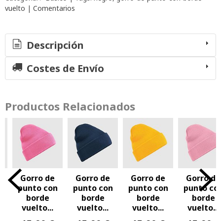
vuelto
|
Comentarios
Descripción
Costes de Envío
Productos Relacionados
Gorro de
Gorro de
Gorro de
Gorro de
n
punto con
punto con
punto con
punto co
borde
borde
borde
borde
vuelto...
vuelto...
vuelto...
vuelto...