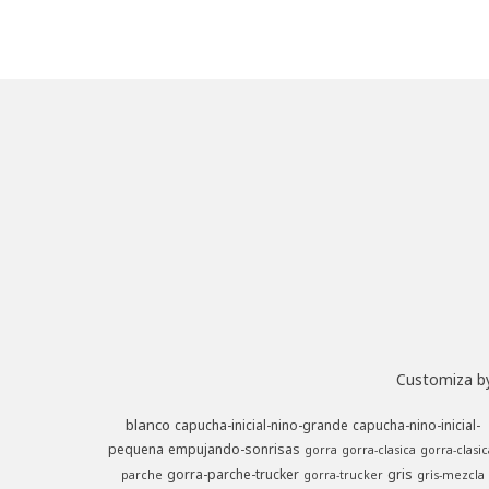
Customiza by
blanco
capucha-inicial-nino-grande
capucha-nino-inicial-
pequena
empujando-sonrisas
gorra
gorra-clasica
gorra-clasic
gorra-parche-trucker
gris
parche
gorra-trucker
gris-mezcla