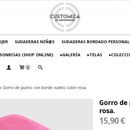
UJER
SUDADERAS NIÑ@S
SUDADERAS BORDADO PERSONAL
SONRISAS (SHOP ONLINE)
▸GALERÍA
▸TELAS
▸COLECCI
0
»
Gorro de punto con borde vuelto color rosa.
Gorro de 
rosa.
15,90 €