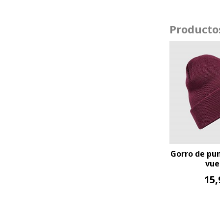
Producto
 de punto con borde
Gorro de punto con borde
Gorro 
vuelto...
vuelto...
15,90 €
15,90 €