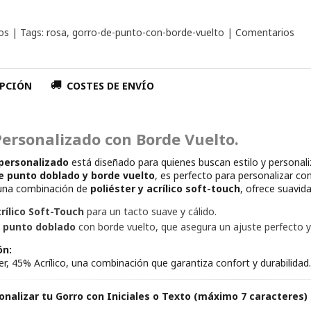
os
|
Tags:
rosa
gorro-de-punto-con-borde-vuelto
|
Comentarios
PCIÓN
COSTES DE ENVÍO
Personalizado con Borde Vuelto.
 personalizado
está diseñado para quienes buscan estilo y persona
e punto doblado y borde vuelto
, es perfecto para personalizar co
una combinación de
poliéster y acrílico soft-touch
, ofrece suavida
rílico Soft-Touch
para un tacto suave y cálido.
 punto doblado
con borde vuelto, que asegura un ajuste perfecto y
ón:
r, 45% Acrílico, una combinación que garantiza confort y durabilidad
nalizar tu Gorro con Iniciales o Texto (máximo 7 caracteres) 