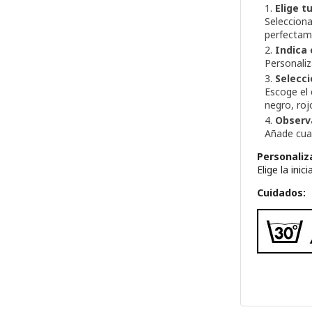
Elige t
Seleccion
perfectame
Indica 
Personali
Selecci
Escoge el
negro, roj
Observ
Añade cual
Personaliza
Elige la ini
Cuidados: