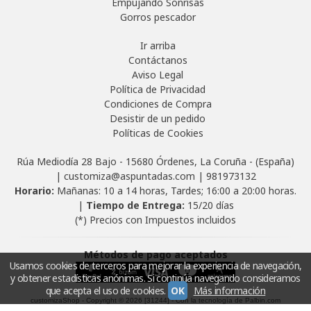
Empujando Sonrisas
Gorros pescador
Ir arriba
Contáctanos
Aviso Legal
Política de Privacidad
Condiciones de Compra
Desistir de un pedido
Políticas de Cookies
Rúa Mediodía 28 Bajo - 15680 Órdenes, La Coruña - (España)
| customiza@aspuntadas.com |
981973132
Horario:
Mañanas: 10 a 14 horas, Tardes; 16:00 a 20:00 horas.
|
Tiempo de Entrega:
15/20 días
(*) Precios con Impuestos incluidos
Métodos de pago aceptados
Usamos cookies de terceros para mejorar la experiencia de navegación,
y obtener estadísticas anónimas. Si continúa navegando consideramos
que acepta el uso de cookies.
OK
Más información
customizaShop
- Copyright © 2026 [31244] - Con la tecnología de Palbin.com