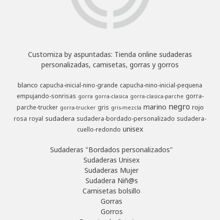
Customiza by aspuntadas: Tienda online sudaderas
personalizadas, camisetas, gorras y gorros
blanco
capucha-inicial-nino-grande
capucha-nino-inicial-pequena
empujando-sonrisas
gorra-
gorra
gorra-clasica
gorra-clasica-parche
negro
marino
rojo
parche-trucker
gris
gorra-trucker
gris-mezcla
sudadera
rosa
royal
sudadera-bordado-personalizado
sudadera-
unisex
cuello-redondo
Sudaderas "Bordados personalizados"
Sudaderas Unisex
Sudaderas Mujer
Sudadera Niñ@s
Camisetas bolsillo
Gorras
Gorros